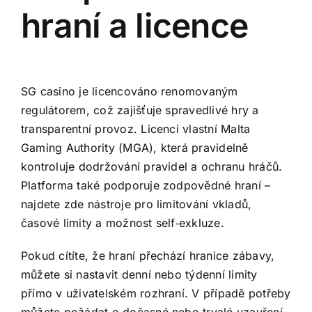
hraní a licence
SG casino je licencováno renomovaným
regulátorem, což zajišťuje spravedlivé hry a
transparentní provoz. Licenci vlastní Malta
Gaming Authority (MGA), která pravidelně
kontroluje dodržování pravidel a ochranu hráčů.
Platforma také podporuje zodpovědné hraní –
najdete zde nástroje pro limitování vkladů,
časové limity a možnost self‑exkluze.
Pokud cítíte, že hraní přechází hranice zábavy,
můžete si nastavit denní nebo týdenní limity
přímo v uživatelském rozhraní. V případě potřeby