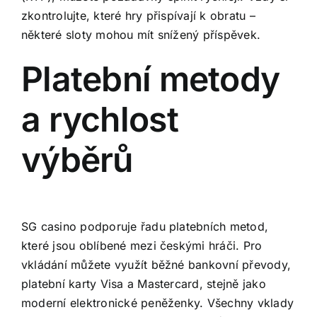
zkontrolujte, které hry přispívají k obratu –
některé sloty mohou mít snížený příspěvek.
Platební metody
a rychlost
výběrů
SG casino podporuje řadu platebních metod,
které jsou oblíbené mezi českými hráči. Pro
vkládání můžete využít běžné bankovní převody,
platební karty Visa a Mastercard, stejně jako
moderní elektronické peněženky. Všechny vklady