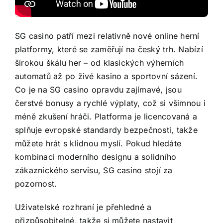
SG casino patří mezi relativně nové online herní
platformy, které se zaměřují na český trh. Nabízí
širokou škálu her – od klasických výherních
automatů až po živé kasino a sportovní sázení.
Co je na SG casino opravdu zajímavé, jsou
čerstvé bonusy a rychlé výplaty, což si všimnou i
méně zkušení hráči. Platforma je licencovaná a
splňuje evropské standardy bezpečnosti, takže
můžete hrát s klidnou myslí. Pokud hledáte
kombinaci moderního designu a solidního
zákaznického servisu, SG casino stojí za
pozornost.
Uživatelské rozhraní je přehledné a
přizpůsobitelné, takže si můžete nastavit