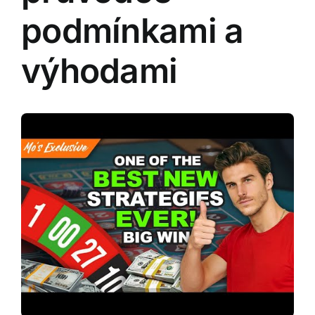
podmínkami a
výhodami