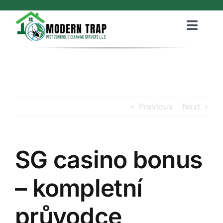
Skip
to
Toggl
content
Naviga
Home
Our Services
Previous
Next
Contact Us
SG casino bonus
Blog
– kompletní
průvodce