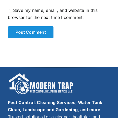
Save my name, email, and website in this
browser for the next time I comment.
Pest Control, Cleaning Services, Water Tank
Clean, Landscape and Gardening, and more
.
Trusted solutions for a cleaner, healthier, and