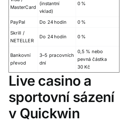
(instantní
0 %
MasterCard
vklad)
PayPal
Do 24 hodin
0 %
Skrill /
Do 24 hodin
0 %
NETELLER
0,5 % nebo
Bankovní
3–5 pracovních
pevná částka
převod
dní
30 Kč
Live casino a
sportovní sázení
v Quickwin