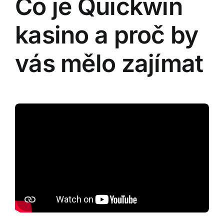
Co je Quickwin
kasino a proč by
vás mělo zajímat