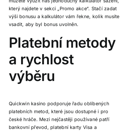
můžete využít náš jednoduchý kalkulátor sázení,
který najdete v sekci „Promo akce“. Stačí zadat
výši bonusu a kalkulátor vám řekne, kolik musíte
vsadit, aby byl bonus uvolněn.
Platební metody
a rychlost
výběru
Quickwin kasino podporuje řadu oblíbených
platebních metod, které jsou dostupné i pro
české hráče. Mezi nejčastěji používané patří
bankovní převod, platební karty Visa a