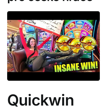
Quickwin