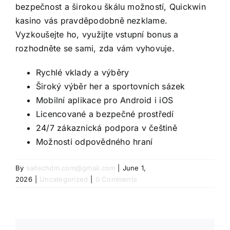
bezpečnost a širokou škálu možností, Quickwin
kasino vás pravděpodobně nezklame.
Vyzkoušejte ho, využijte vstupní bonus a
rozhodněte se sami, zda vám vyhovuje.
Rychlé vklady a výběry
Široký výběr her a sportovních sázek
Mobilní aplikace pro Android i iOS
Licencované a bezpečné prostředí
24/7 zákaznická podpora v češtině
Možnosti odpovědného hraní
By
saitechdm.com@gmail.com
|
June 1,
2026
|
Uncategorized
|
0 Comments