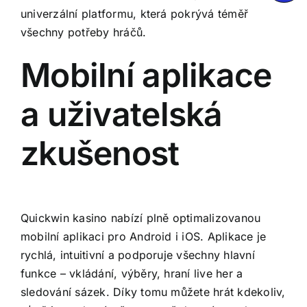
univerzální platformu, která pokrývá téměř
všechny potřeby hráčů.
Mobilní aplikace
a uživatelská
zkušenost
Quickwin kasino nabízí plně optimalizovanou
mobilní aplikaci pro Android i iOS. Aplikace je
rychlá, intuitivní a podporuje všechny hlavní
funkce – vkládání, výběry, hraní live her a
sledování sázek. Díky tomu můžete hrát kdekoliv,