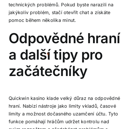
technických problémů. Pokud byste narazili na
jakýkoliv problém, stačí otevřít chat a získáte
pomoc během několika minut.
Odpovědné hraní
a další tipy pro
začátečníky
Quickwin kasino klade velký důraz na odpovědné
hraní. Nabízí nástroje jako limity vkladů, časové
limity a možnost dočasného uzamčení účtu. Tyto
funkce pomáhají hráčům udržet kontrolu nad