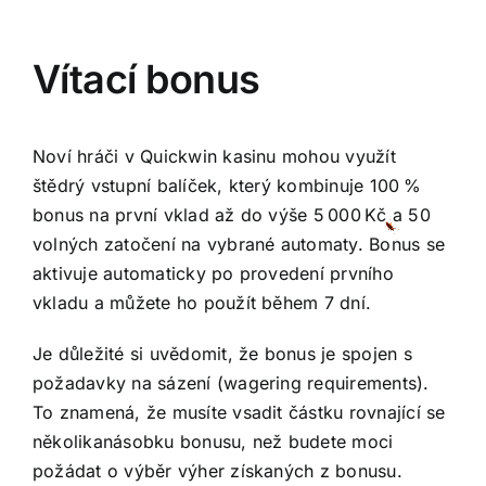
Vítací bonus
Noví hráči v Quickwin kasinu mohou využít
štědrý vstupní balíček, který kombinuje 100 %
bonus na první vklad až do výše 5 000 Kč a 50
volných zatočení na vybrané automaty. Bonus se
aktivuje automaticky po provedení prvního
vkladu a můžete ho použít během 7 dní.
Je důležité si uvědomit, že bonus je spojen s
požadavky na sázení (wagering requirements).
To znamená, že musíte vsadit částku rovnající se
několikanásobku bonusu, než budete moci
požádat o výběr výher získaných z bonusu.