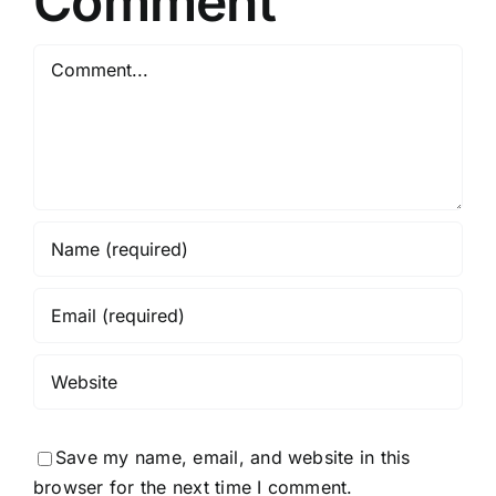
Comment
Comment
Save my name, email, and website in this
browser for the next time I comment.