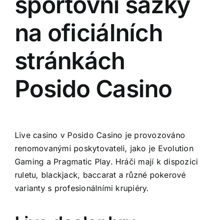
sportovní sázky
na oficiálních
stránkách
Posido Casino
Live casino v Posido Casino je provozováno
renomovanými poskytovateli, jako je Evolution
Gaming a Pragmatic Play. Hráči mají k dispozici
ruletu, blackjack, baccarat a různé pokerové
varianty s profesionálními krupiéry.