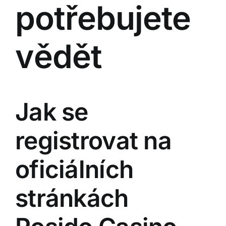
potřebujete
vědět
Jak se
registrovat na
oficiálních
stránkách