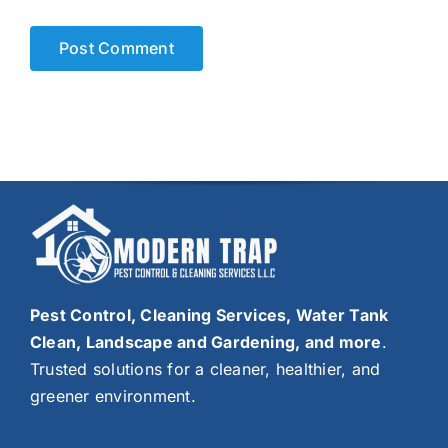
Pest Control, Cleaning Services, Water Tank
Clean, Landscape and Gardening, and more
.
Trusted solutions for a cleaner, healthier, and
greener environment.