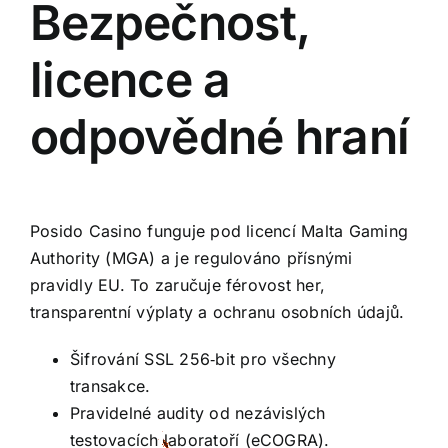
Bezpečnost,
licence a
odpovědné hraní
Posido Casino funguje pod licencí Malta Gaming
Authority (MGA) a je regulováno přísnými
pravidly EU. To zaručuje férovost her,
transparentní výplaty a ochranu osobních údajů.
Šifrování SSL 256‑bit pro všechny
transakce.
Pravidelné audity od nezávislých
testovacích laboratoří (eCOGRA).