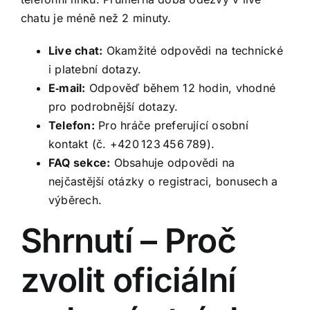
chatu je méně než 2 minuty.
Live chat:
Okamžité odpovědi na technické
i platební dotazy.
E‑mail:
Odpověď během 12 hodin, vhodné
pro podrobnější dotazy.
Telefon:
Pro hráče preferující osobní
kontakt (č. +420 123 456 789).
FAQ sekce:
Obsahuje odpovědi na
nejčastější otázky o registraci, bonusech a
výběrech.
Shrnutí – Proč
zvolit oficiální