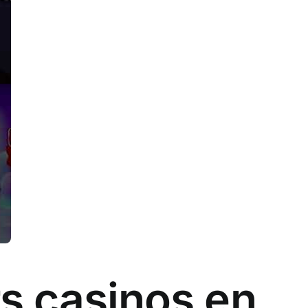
rs casinos en