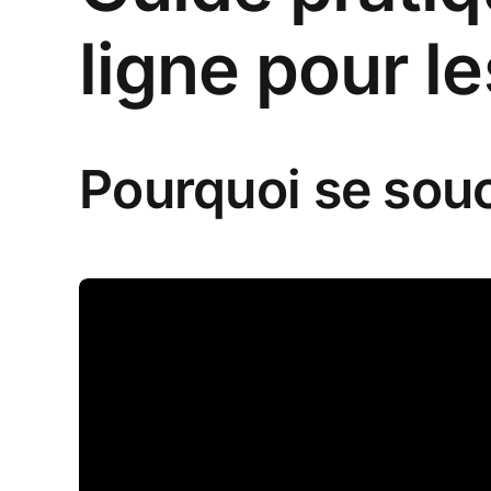
ligne pour l
Pourquoi se souc