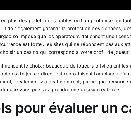
n plus des plateformes fiables où l’on peut miser en tou
 il doit également garantir la protection des données, de
rgeoise impose que les opérateurs détiennent une licence 
ncurrence est forte : les sites qui ne répondent pas aux at
à choisir un casino qui correspond à votre profil de joueur.
 influencent le choix : beaucoup de joueurs privilégient l
 options de jeu en direct qui reproduisent l’ambiance d’un
idement, idéalement via chat en direct, parce que personne
afin que vous puissiez prendre une décision éclairée.
ls pour évaluer un c