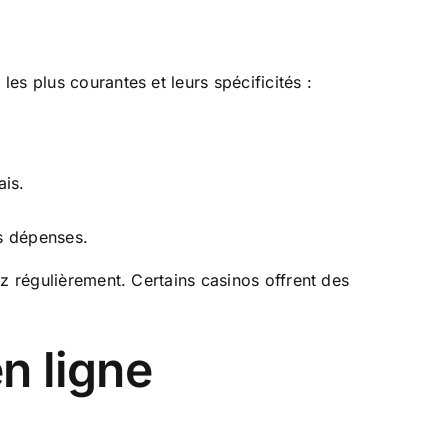
les plus courantes et leurs spécificités :
ais.
rs dépenses.
uez régulièrement. Certains casinos offrent des
n ligne