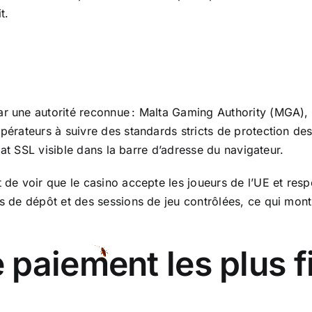
t.
par une autorité reconnue : Malta Gaming Authority (MGA
opérateurs à suivre des standards stricts de protection de
ficat SSL visible dans la barre d’adresse du navigateur.
 de voir que le casino accepte les joueurs de l’UE et resp
es de dépôt et des sessions de jeu contrôlées, ce qui mon
paiement les plus f