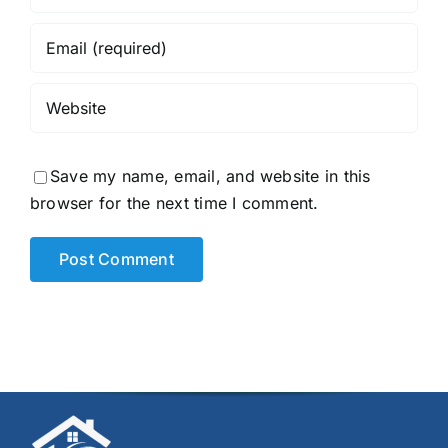
Save my name, email, and website in this
browser for the next time I comment.