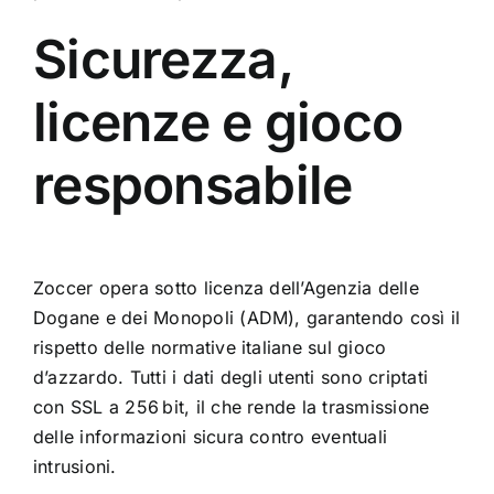
Sicurezza,
licenze e gioco
responsabile
Zoccer opera sotto licenza dell’Agenzia delle
Dogane e dei Monopoli (ADM), garantendo così il
rispetto delle normative italiane sul gioco
d’azzardo. Tutti i dati degli utenti sono criptati
con SSL a 256 bit, il che rende la trasmissione
delle informazioni sicura contro eventuali
intrusioni.