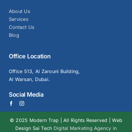
About Us
Services
Contact Us
Blog
Office Location
Office 513, Al Zarouni Building,
Al Warsan, Dubai.
Social Media
© 2025 Modern Trap | All Rights Reserved | Web
Design Sai Tech
Digital Marketing Agency in