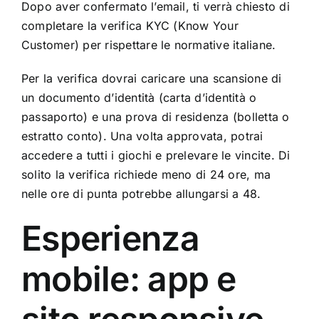
Dopo aver confermato l’email, ti verrà chiesto di
completare la verifica KYC (Know Your
Customer) per rispettare le normative italiane.
Per la verifica dovrai caricare una scansione di
un documento d’identità (carta d’identità o
passaporto) e una prova di residenza (bolletta o
estratto conto). Una volta approvata, potrai
accedere a tutti i giochi e prelevare le vincite. Di
solito la verifica richiede meno di 24 ore, ma
nelle ore di punta potrebbe allungarsi a 48.
Esperienza
mobile: app e