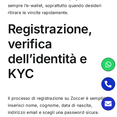
sempre l’e-wallet, soprattutto quando desideri
ritirare le vincite rapidamente.
Registrazione,
verifica
dell’identità e
KYC
Il processo di registrazione su Zoccer è semplice:
inserisci nome, cognome, data di nascita,
indirizzo email e scegli una password sicura.