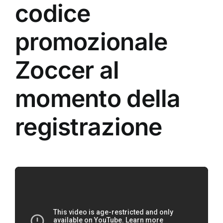
codice
promozionale
Zoccer al
momento della
registrazione