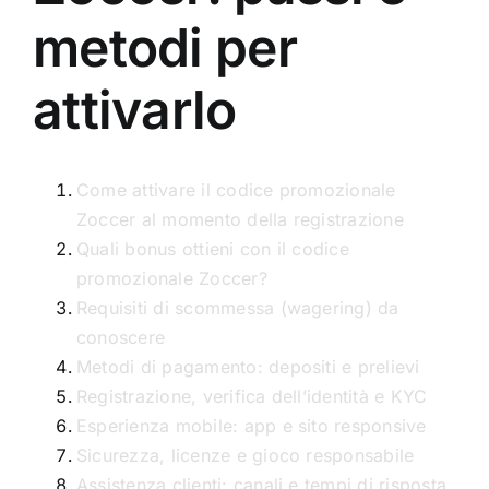
metodi per
attivarlo
Come attivare il codice promozionale
Zoccer al momento della registrazione
Quali bonus ottieni con il codice
promozionale Zoccer?
Requisiti di scommessa (wagering) da
conoscere
Metodi di pagamento: depositi e prelievi
Registrazione, verifica dell’identità e KYC
Esperienza mobile: app e sito responsive
Sicurezza, licenze e gioco responsabile
Assistenza clienti: canali e tempi di risposta