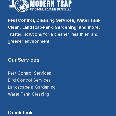
Pest Control, Cleaning Services, Water Tank
Clean, Landscape and Gardening, and more
.
Trusted solutions for a cleaner, healthier, and
greener environment.
Our Services
Pest Control Services
Bird Control Services
Landscape & Gardening
Water Tank Cleaning
Quick Link