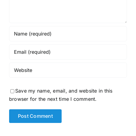
Save my name, email, and website in this
browser for the next time I comment.