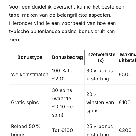
Voor een duidelijk overzicht kun je het beste een
tabel maken van de belangrijkste aspecten.
Hieronder vind je een voorbeeld van hoe een
typische buitenlandse casino bonus eruit kan
zien:
Inzetvereiste
Maxim
Bonustype
Bonusbedrag
(x)
uitbeta
100 % tot
30 × bonus
Welkomstmatch
€500
€200
+ storting
30 spins
20 ×
(waarde
Gratis spins
winsten van
€100
€0,10 per
spins
spin)
Reload 50 %
25 × bonus
Tot €100
€300
bonus
+ storting