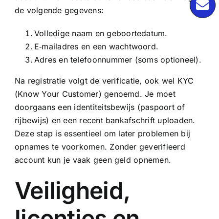
de volgende gegevens:
Volledige naam en geboortedatum.
E‑mailadres en een wachtwoord.
Adres en telefoonnummer (soms optioneel).
Na registratie volgt de verificatie, ook wel KYC
(Know Your Customer) genoemd. Je moet
doorgaans een identiteitsbewijs (paspoort of
rijbewijs) en een recent bankafschrift uploaden.
Deze stap is essentieel om later problemen bij
opnames te voorkomen. Zonder geverifieerd
account kun je vaak geen geld opnemen.
Veiligheid,
licenties en