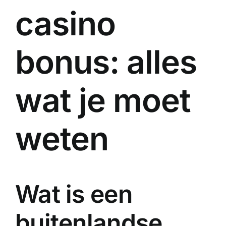
casino
bonus: alles
wat je moet
weten
Wat is een
buitenlandse