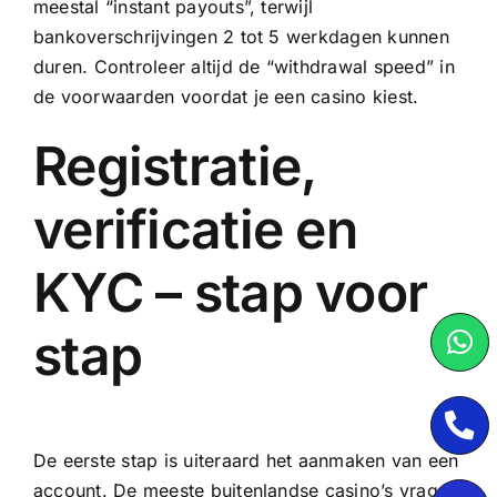
meestal “instant payouts”, terwijl
bankoverschrijvingen 2 tot 5 werkdagen kunnen
duren. Controleer altijd de “withdrawal speed” in
de voorwaarden voordat je een casino kiest.
Registratie,
verificatie en
KYC – stap voor
stap
De eerste stap is uiteraard het aanmaken van een
account. De meeste buitenlandse casino’s vragen