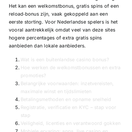
Het kan een welkomstbonus, gratis spins of een
reload‑bonus zijn, vaak gekoppeld aan een
eerste storting. Voor Nederlandse spelers is het
vooral aantrekkelijk omdat veel van deze sites
hogere percentages of extra gratis spins
aanbieden dan lokale aanbieders.
Wat is een buitenlandse casino bonus?
Hoe werken de welkomstbonussen en extra
promoties?
Belangrijke voorwaarden: inzetvereisten,
maximale winst en tijdslimieten
Betalingsmethoden en opname snelheid
Registratie, verificatie en KYC – stap voor
stap
Veiligheid, licenties en verantwoord gokken
Mobiele ervaring: apps, live casino en