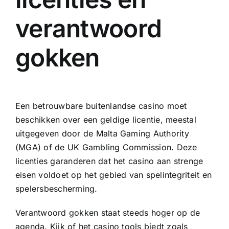
verantwoord
gokken
Een betrouwbare buitenlandse casino moet
beschikken over een geldige licentie, meestal
uitgegeven door de Malta Gaming Authority
(MGA) of de UK Gambling Commission. Deze
licenties garanderen dat het casino aan strenge
eisen voldoet op het gebied van spelintegriteit en
spelersbescherming.
Verantwoord gokken staat steeds hoger op de
agenda. Kijk of het casino tools biedt zoals