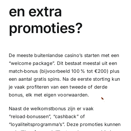
en extra
promoties?
De meeste buitenlandse casino’s starten met een
“welcome package”. Dit bestaat meestal uit een
match‑bonus (bijvoorbeeld 100 % tot €200) plus
een aantal gratis spins. Na de eerste storting kun
je vaak profiteren van een tweede of derde
bonus, elk met eigen voorwaarden.
Naast de welkomstbonus zijn er vaak
“reload‑bonussen”, “cashback” of
“loyaliteitsprogramma’s”. Deze promoties kunnen